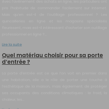
Avec l’avènement des achats en ligne, les particuliers ont
pris l’habitude de commander facilement sur Internet.
Mais qu’en est-il de l’outillage professionnel ? Les
quincailleries en ligne et les magasins spécialisés
fleurissent, mais est-il intéressant d’acheter son outillage
professionnel en ligne ?…
Lire la suite
Quel matériau choisir pour sa porte
d’entrée ?
La porte d’entrée est ce que l’on voit en premier dans
une habitation, elle a le rôle de porter une touche à
l’esthétique de la maison, mais également de protéger
ses occupants des conditions climatiques : le froid, la
chaleur, les…