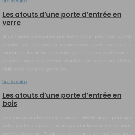
Lire la suite
Les atouts d’une porte d’entrée en
verre
Si certaines personnes préfèrent opter pour des portes
pleines ou des portes semi-vitrées, quel que soit le
matériau choisi, on constate que d’autres préfèrent se
pencher vers des portes d’entrée en verre ou vitrées.
Mais opter pour ce genre de…
Lire la suite
Les atouts d’une porte d’entrée en
bois
Le choix de matériau est vraiment déterminant pour que
votre porte d’entrée puisse garantir la sécurité de votre
humble demeure. En plus de la sécurité, un matériau joue