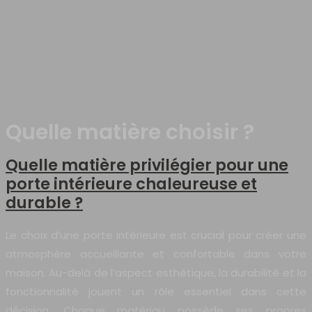
Choix d’une porte d’entrée
Porte d’entrée et décoration
Quelle matière choisir ?
Sécuriser une porte d’entrée
Quelle matière choisir ?
Quelle matière privilégier pour une
porte intérieure chaleureuse et
durable ?
Le choix d’une porte intérieure est crucial pour créer une
atmosphère accueillante et confortable dans votre
maison. Au-delà de l’aspect esthétique, la durabilité et la
fonctionnalité jouent un rôle essentiel dans cette
décision. Chaque matériau possède ses propres