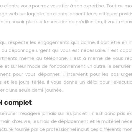
de clients, vous pourrez vous fier à son expertise. Tout au mo
ge web sur laquelle les clients laissent leurs critiques posit
n savoir plus sur le serrurier de prédilection, il vaut mieux
 qui respecte les engagements qu’il donne. Il doit être en
fs du dépannage urgent qui vous est nécessaire. Il est cap
rtinents même au téléphone. Il est à même de vous ré
 et sur leur mode de fonctionnement. En outre, le serrurier
ment pour vous dépanner. Il intervient pour les cas urge
 les jours fériés. Il vous donne un délai pour l’exécuti
ser d’une seule demi-journée.
el complet
rrurier n’exagère jamais sur les prix et il n’est donc pas ex
a main d’œuvre, les frais de déplacement et le matériel néc
cture fournie par ce professionnel inclut ces différents mo