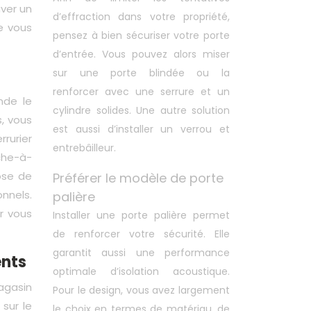
uver un
d’effraction dans votre propriété,
e vous
pensez à bien sécuriser votre porte
d’entrée. Vous pouvez alors miser
sur une porte blindée ou la
renforcer avec une serrure et un
nde le
cylindre solides. Une autre solution
s, vous
est aussi d’installer un verrou et
rurier
entrebâilleur.
uche-à-
pose de
Préférer le modèle de porte
nnels.
palière
r vous
Installer une porte palière permet
de renforcer votre sécurité. Elle
garantit aussi une performance
ents
optimale d’isolation acoustique.
agasin
Pour le design, vous avez largement
sur le
le choix en termes de matériau, de