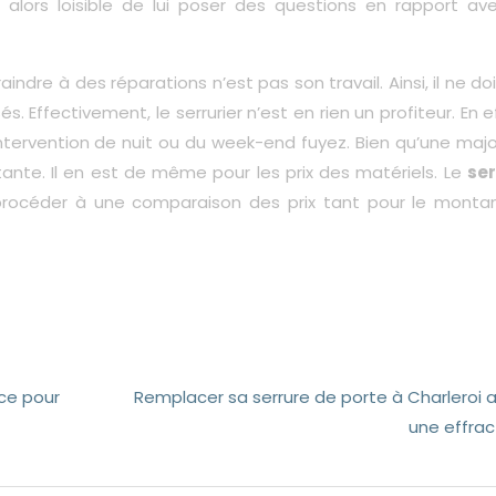
 alors loisible de lui poser des questions en rapport av
aindre à des réparations n’est pas son travail. Ainsi, il ne doi
és. Effectivement, le serrurier n’est en rien un profiteur. En ef
 intervention de nuit ou du week-end fuyez. Bien qu’une maj
itante. Il en est de même pour les prix des matériels. Le
ser
 procéder à une comparaison des prix tant pour le monta
nce pour
Remplacer sa serrure de porte à Charleroi 
une effrac