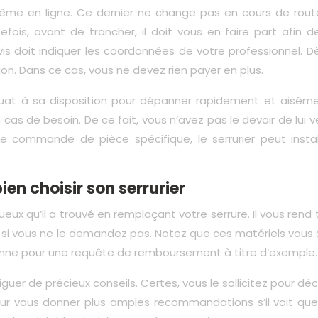
même en ligne. Ce dernier ne change pas en cours de rout
efois, avant de trancher, il doit vous en faire part afin d
is doit indiquer les coordonnées de votre professionnel. Dè
tion. Dans ce cas, vous ne devez rien payer en plus.
équat à sa disposition pour dépanner rapidement et aiséme
cas de besoin. De ce fait, vous n’avez pas le devoir de lui v
ne commande de pièce spécifique, le serrurier peut instal
ien choisir son serrurier
eux qu’il a trouvé en remplaçant votre serrure. Il vous rend 
si vous ne le demandez pas. Notez que ces matériels vous 
tionne pour une requête de remboursement à titre d’exemple.
guer de précieux conseils. Certes, vous le sollicitez pour dé
 pour vous donner plus amples recommandations s’il voit que