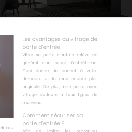
Les avantages du vitrage de
porte d’entrée
Vitrer sa porte d’entrée relève en
général d’un souci d’esthétisme.
Ceci donne du cachet à votre
demeure et la rend encore plus
originale. De plus, une porte avec
vitrage s’adapte à tous types de
matériau.
Comment sécuriser sa
porte d’entrée ?
rir aux
Afin de limiter les tentatives