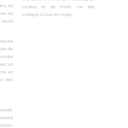
ins, ne
couleur et de motif, car elle
ives ou
s’adapte à tous les styles.
 revoir
 mesure
able de
pondre
 est un
nts et
on des
cessif.
essaire
ntants.