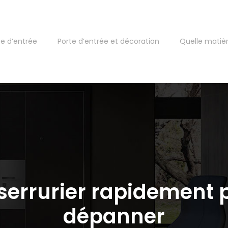
te d’entrée
Porte d’entrée et décoration
Quelle matièr
serrurier rapidement p
dépanner