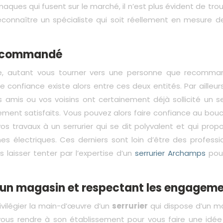
rnaques qui fusent sur le marché, il n’est plus évident de tro
econnaître un spécialiste qui soit réellement en mesure d
 recommandé
nce, autant vous tourner vers une personne que recomma
e confiance existe alors entre ces deux entités. Par ailleur
amis ou vos voisins ont certainement déjà sollicité un ser
rement satisfaits. Vous pouvez alors faire confiance au bo
r vos travaux à un serrurier qui se dit polyvalent et qui pro
s électriques. Ces derniers sont loin d’être des professio
 laisser tenter par l’expertise d’un
serrurier Archamps
pou
d’un magasin et respectant les engagem
rivilégier la main-d’œuvre d’un
serrurier
qui dispose d’un m
vous rendre à son établissement pour vous faire une idée 