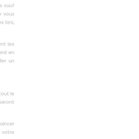
e sauf
e vous
s lors,
nt les
enir en
ler un
tout le
seront
coincer
 votre