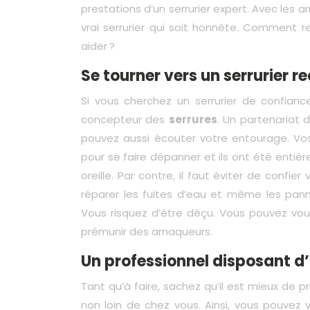
prestations d’un serrurier expert. Avec les a
vrai serrurier qui soit honnête. Comment r
aider ?
Se tourner vers un serrurier
Si vous cherchez un serrurier de confia
concepteur des
serrures
. Un partenariat d
pouvez aussi écouter votre entourage. Vos 
pour se faire dépanner et ils ont été entiè
oreille. Par contre, il faut éviter de confie
réparer les fuites d’eau et même les panne
Vous risquez d’être déçu. Vous pouvez vous
prémunir des arnaqueurs.
Un professionnel disposant 
Tant qu’à faire, sachez qu’il est mieux de p
non loin de chez vous. Ainsi, vous pouvez 