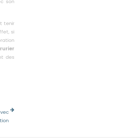
ec son
t tenir
fet, si
oration
rurier
nt des
avec
tion