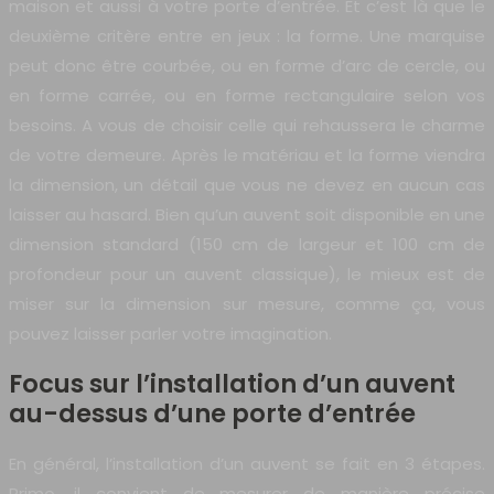
maison et aussi à votre porte d’entrée. Et c’est là que le
deuxième critère entre en jeux : la forme. Une marquise
peut donc être courbée, ou en forme d’arc de cercle, ou
en forme carrée, ou en forme rectangulaire selon vos
besoins. A vous de choisir celle qui rehaussera le charme
de votre demeure. Après le matériau et la forme viendra
la dimension, un détail que vous ne devez en aucun cas
laisser au hasard. Bien qu’un auvent soit disponible en une
dimension standard (150 cm de largeur et 100 cm de
profondeur pour un auvent classique), le mieux est de
miser sur la dimension sur mesure, comme ça, vous
pouvez laisser parler votre imagination.
Focus sur l’installation d’un auvent
au-dessus d’une porte d’entrée
En général, l’installation d’un auvent se fait en 3 étapes.
Primo, il convient de mesurer de manière précise