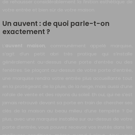
de rehausser considérablement la finition esthétique de
votre entrée et bien sûr de votre maison.
Un auvent : de quoi parle-t-on
exactement ?
L’
auvent maison
, communément appelé marquise,
s’agit d’un petit abri très pratique qui s’installe
généralement au-dessus d’une porte d’entrée ou des
fenêtres. Se plaçant au-dessus de votre porte d’entrée,
une marquise rendra votre entrée plus accueillante tout
en la protégeant de la pluie, de la neige, mais aussi d’une
rafale de vente et des rayons du soleil. Eh oui, qui ne s’est
jamais retrouvé devant sa porte en train de chercher ses
clés de la maison au beau milieu d’une tempête ? De
plus, avec une marquise installée sur au-dessus de votre
porte d’entrée, vous pouvez recevoir vos invités dans les