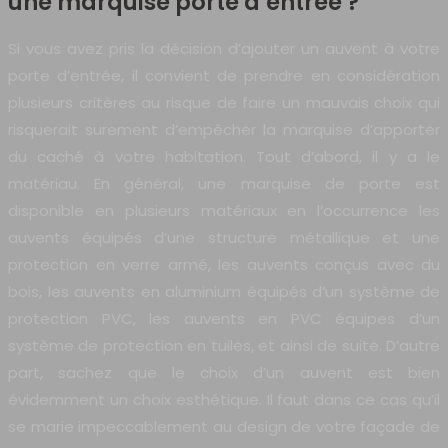
une marquise porte d’entrée ?
Si vous avez pris la décision d’ajouter un auvent à votre
porte d’entrée, il convient de prendre en considération
plusieurs critères au risque de faire un mauvais choix qui
risquerait surement d’empêcher la marquise d’apporter
du caché à votre habitation. Tout d’abord, il y a le
matériau. En général, une marquise de porte est
disponible en plusieurs matériaux en l’occurrence les
auvents équipés d’une structure métallique et une
protection en verre armé, les auvents conçus avec du
bois, les auvents en aluminium équipés d’un système de
protection PVC, les auvents en PVC équipes d’un
système de protection en tuiles, et ainsi de suite. D’autre
part, sachez que le choix d’un auvent est bien
évidemment un choix esthétique. Il faut dans ce cas qu’il
se marie impeccablement au design de votre façade de