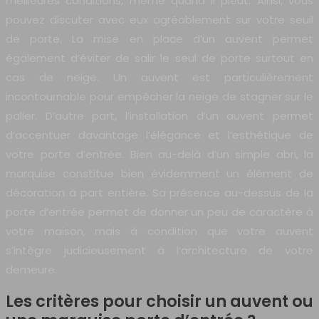
meilleures conditions, même quand il pleut. Ainsi, vous
pouvez discuter avec eux agréablement sur votre seuil
de porte. La mise en place d’un auvent permet
également d’éviter de salir le seul de porte surtout en
cas de neige. Un auvent est particulièrement
incontournable pour empêcher la neige de stagner sur le
palier. D’autre part, l’installation d’un auvent permet
d’accentuer davantage l’élégance et l’esthétique de
votre porte d’entrée. Bien au-delà d’un simple abri, la
marquise constitue bien évidemment un élément de
décoration à part entière. Sa présence au-dessus de la
porte d’entrée permet de donner un peu de caractère à
votre maison, mais à condition que votre auvent
s’intègre judicieusement à l’architecture de votre
demeure.
Les critères pour choisir un auvent ou