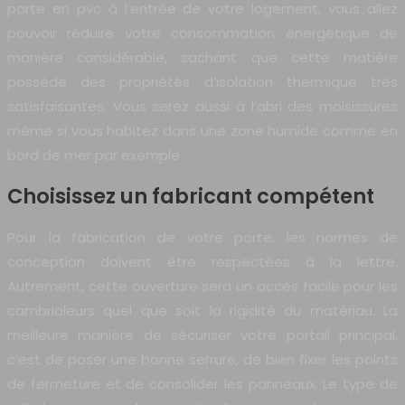
porte en pvc à l’entrée de votre logement, vous allez
pouvoir réduire votre consommation énergétique de
manière considérable, sachant que cette matière
possède des propriétés d’isolation thermique très
satisfaisantes. Vous serez aussi à l’abri des moisissures
même si vous habitez dans une zone humide comme en
bord de mer par exemple.
Choisissez un fabricant compétent
Pour la fabrication de votre porte, les normes de
conception doivent être respectées à la lettre.
Autrement, cette ouverture sera un accès facile pour les
cambrioleurs quel que soit la rigidité du matériau. La
meilleure manière de sécuriser votre portail principal,
c’est de poser une bonne serrure, de bien fixer les points
de fermeture et de consolider les panneaux. Le type de