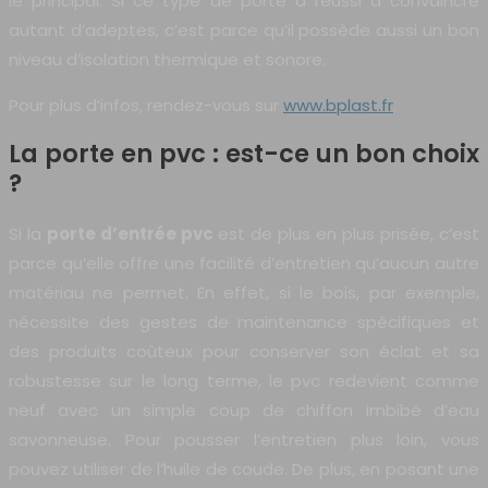
le principal. Si ce type de porte a réussi à convaincre
autant d’adeptes, c’est parce qu’il possède aussi un bon
niveau d’isolation thermique et sonore.
Pour plus d’infos, rendez-vous sur
www.bplast.fr
.
La porte en pvc : est-ce un bon choix
?
Si la
porte d’entrée pvc
est de plus en plus prisée, c’est
parce qu’elle offre une facilité d’entretien qu’aucun autre
matériau ne permet. En effet, si le bois, par exemple,
nécessite des gestes de maintenance spécifiques et
des produits coûteux pour conserver son éclat et sa
robustesse sur le long terme, le pvc redevient comme
neuf avec un simple coup de chiffon imbibé d’eau
savonneuse. Pour pousser l’entretien plus loin, vous
pouvez utiliser de l’huile de coude. De plus, en posant une