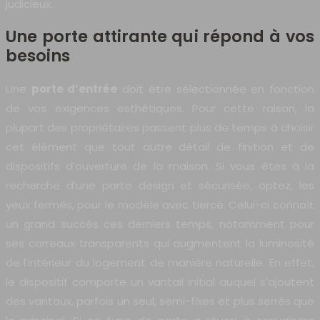
judicieux.
Une porte attirante qui répond à vos
besoins
Une
porte d’entrée
doit être sélectionnée en fonction
de vos exigences esthétiques. Pour cette raison, la
plupart des propriétaires passent plus de temps à choisir
cet élément que tout autre détail de finition et de
dispositifs d’ouverture de la maison. Si vous êtes à la
recherche d’une porte design et sécurisée, optez, les
yeux fermés, pour le modèle avec tiercé. Celui-ci connaît
un grand succès ces derniers temps, notamment pour
ses carreaux transparents qui augmentent la luminosité
de l’intérieur du logement de manière naturelle. En effet,
le dispositif comporte un vantail initial auquel s’ajoutent
des vantaux, parfois un seul, semi-fixes et plus serrés que